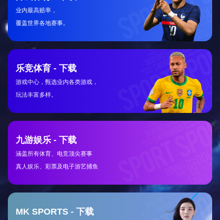
Get in touch