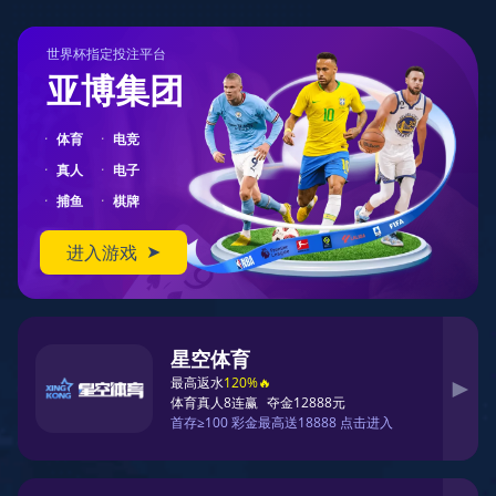
联系快盈官方网站
首页
联系快盈官方网站