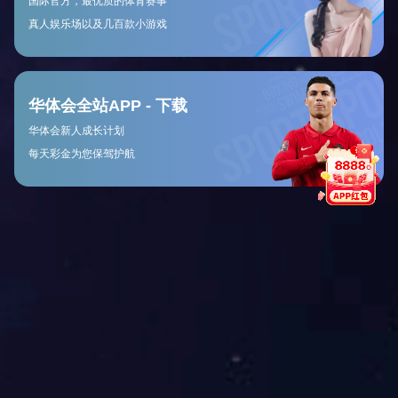
链接入口🎯、APP下载📱、平台首页及登录服务。作
为中国区领先的平台,为用户提供安全、稳定的注册体
验,24小时客服随时在线支持。立即前往官网,轻松注册,
畅享高品质平台服务！
邮箱订阅
Subscribe
导航
网站地图
了解
快盈
SiteMap
合作实例