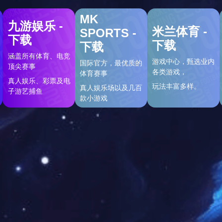
分
提升心理素质助力胜利上海乒乓球队的
心态建设与挑战分析