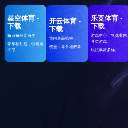
武汉羽毛球队在大师赛中的意识表现
析与总结