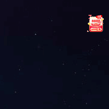
现影响探讨
找到我们
地址
山东省临沂市罗庄区盛庄街
道通达路与金八路交汇向东
500米路北沿街1-301室
电话