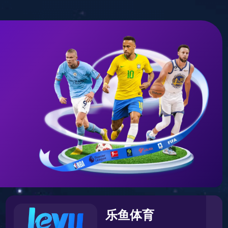
首页
了解
快盈
合作实例
资讯看板
服务方向
合作实例
首页
合作实例